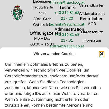
Liebenauer
anfrage@rauch.co.at
Versandkosten
Technik
Hauptstraße
+43 316 81 68
138
Widerrufsrecht
Rechtliches
21 - 20
8041 Graz
AGB
technik@rauch.co.at
Österreich
Administration
Datenschutz
Öffnungszeiten
+43 316 81 68
Mo – Do:
21 - 31
Impressum
08:00 – 16:30
auftrag@rauch.co.at
Uhr
Wir verwenden Cookies
Freitag: 08:00
– 14:30 Uhr
Um Ihnen ein optimales Erlebnis zu bieten,
verwenden wir Technologien wie Cookies, um
Geräteinformationen zu speichern und/oder darauf
zuzugreifen. Wenn Sie diesen Technologien
zustimmen, können wir Daten wie das Surfverhalten
Bei diesem Webshop handelt es sich um
oder eindeutige IDs auf dieser Website verarbeiten.
einen B2B-Webshop
Wenn Sie ihre Zustimmung nicht erteilen oder
A. Rauch GmbH – Ihr Experte aus Österreich für Waagen,
zurückziehen, können bestimmte Merkmale und
Eich- & Kalibrierservice, Sprühnebel-Zerstäubungstechnik