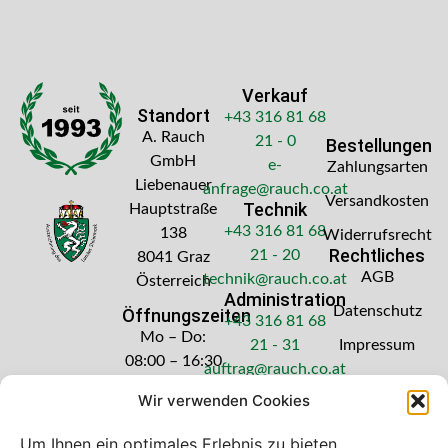
Verkauf
Standort
+43 316 81 68
A. Rauch
21 - 0
Bestellungen
GmbH
e-
Zahlungsarten
Liebenauer
anfrage@rauch.co.at
Versandkosten
Technik
Hauptstraße
+43 316 81 68
138
Widerrufsrecht
Rechtliches
21 - 20
8041 Graz
AGB
technik@rauch.co.at
Österreich
Administration
Datenschutz
Öffnungszeiten
+43 316 81 68
Mo – Do:
21 - 31
Impressum
08:00 – 16:30
auftrag@rauch.co.at
Uhr
Wir verwenden Cookies
Freitag: 08:00
– 14:30 Uhr
Um Ihnen ein optimales Erlebnis zu bieten,