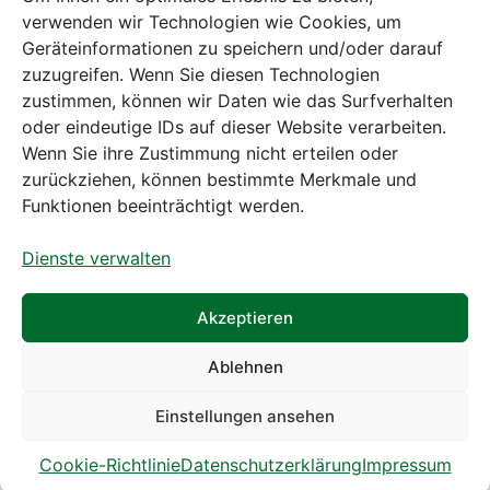
verwenden wir Technologien wie Cookies, um
Geräteinformationen zu speichern und/oder darauf
zuzugreifen. Wenn Sie diesen Technologien
zustimmen, können wir Daten wie das Surfverhalten
Bei diesem Webshop handelt es sich um
oder eindeutige IDs auf dieser Website verarbeiten.
einen B2B-Webshop
Wenn Sie ihre Zustimmung nicht erteilen oder
A. Rauch GmbH – Ihr Experte aus Österreich für Waagen,
zurückziehen, können bestimmte Merkmale und
Eich- & Kalibrierservice, Sprühnebel-Zerstäubungstechnik
Funktionen beeinträchtigt werden.
und Lebensmittelmaschinen.
Dienste verwalten
Sämtliche Angebote der A. Rauch GmbH richten sich
nicht an Verbraucher, sondern ausschließlich an
gewerbliche Kunden, Institutionen, Kommunen usw. aus
Akzeptieren
Österreich, Deutschland und der Schweiz (weitere Länder
auf Anfrage).
Ablehnen
Alle Preisangaben zzgl. MwSt. und zzgl. Versandkosten
Einstellungen ansehen
Cookie-Richtlinie
Datenschutzerklärung
Impressum
© A. Rauch GmbH 2026