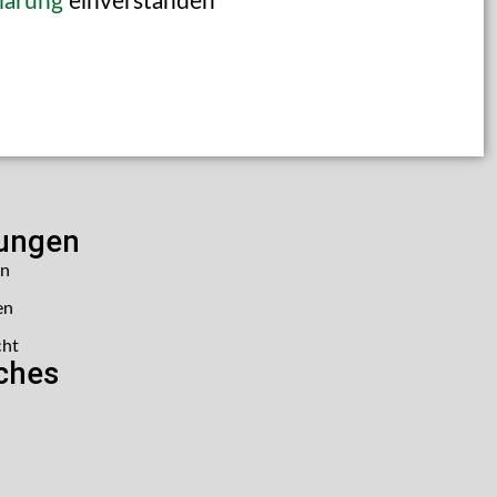
lärung
einverstanden
lungen
en
en
cht
iches