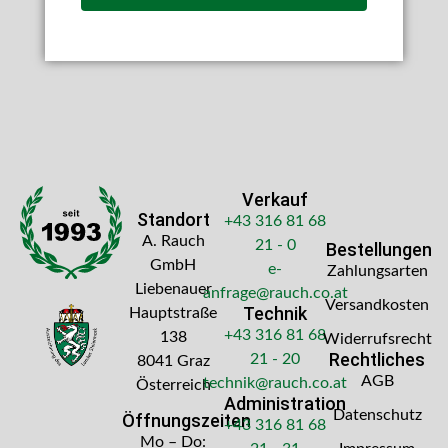
Verkauf
Standort
+43 316 81 68
A. Rauch
21 - 0
Bestellungen
GmbH
e-
Zahlungsarten
Liebenauer
anfrage@rauch.co.at
Versandkosten
Technik
Hauptstraße
+43 316 81 68
138
Widerrufsrecht
Rechtliches
21 - 20
8041 Graz
AGB
technik@rauch.co.at
Österreich
Administration
Datenschutz
Öffnungszeiten
+43 316 81 68
Mo – Do: