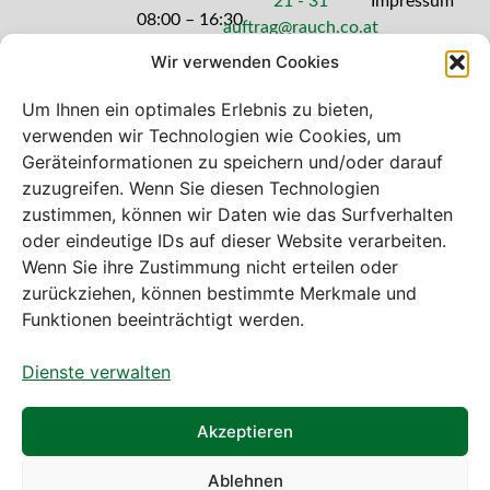
21 - 31
Impressum
08:00 – 16:30
auftrag@rauch.co.at
Uhr
Wir verwenden Cookies
Freitag: 08:00
– 14:30 Uhr
Um Ihnen ein optimales Erlebnis zu bieten,
verwenden wir Technologien wie Cookies, um
Geräteinformationen zu speichern und/oder darauf
zuzugreifen. Wenn Sie diesen Technologien
zustimmen, können wir Daten wie das Surfverhalten
Bei diesem Webshop handelt es sich um
oder eindeutige IDs auf dieser Website verarbeiten.
einen B2B-Webshop
Wenn Sie ihre Zustimmung nicht erteilen oder
A. Rauch GmbH – Ihr Experte aus Österreich für Waagen,
zurückziehen, können bestimmte Merkmale und
Eich- & Kalibrierservice, Sprühnebel-Zerstäubungstechnik
Funktionen beeinträchtigt werden.
und Lebensmittelmaschinen.
Dienste verwalten
Sämtliche Angebote der A. Rauch GmbH richten sich
nicht an Verbraucher, sondern ausschließlich an
gewerbliche Kunden, Institutionen, Kommunen usw. aus
Akzeptieren
Österreich, Deutschland und der Schweiz (weitere Länder
auf Anfrage).
Ablehnen