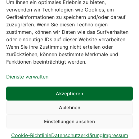
Um Ihnen ein optimales Erlebnis zu bieten,
verwenden wir Technologien wie Cookies, um
Geräteinformationen zu speichern und/oder darauf
zuzugreifen. Wenn Sie diesen Technologien
zustimmen, können wir Daten wie das Surfverhalten
Bei diesem Webshop handelt es sich um
oder eindeutige IDs auf dieser Website verarbeiten.
einen B2B-Webshop
Wenn Sie ihre Zustimmung nicht erteilen oder
A. Rauch GmbH – Ihr Experte aus Österreich für Waagen,
zurückziehen, können bestimmte Merkmale und
Eich- & Kalibrierservice, Sprühnebel-Zerstäubungstechnik
Funktionen beeinträchtigt werden.
und Lebensmittelmaschinen.
Dienste verwalten
Sämtliche Angebote der A. Rauch GmbH richten sich
nicht an Verbraucher, sondern ausschließlich an
gewerbliche Kunden, Institutionen, Kommunen usw. aus
Akzeptieren
Österreich, Deutschland und der Schweiz (weitere Länder
auf Anfrage).
Ablehnen
Alle Preisangaben zzgl. MwSt. und zzgl. Versandkosten
Einstellungen ansehen
Cookie-Richtlinie
Datenschutzerklärung
Impressum
© A. Rauch GmbH 2026