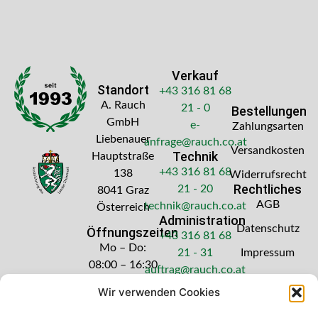
Verkauf
Standort
+43 316 81 68
A. Rauch
21 - 0
Bestellungen
GmbH
e-
Zahlungsarten
Liebenauer
anfrage@rauch.co.at
Versandkosten
Technik
Hauptstraße
+43 316 81 68
138
Widerrufsrecht
Rechtliches
21 - 20
8041 Graz
AGB
technik@rauch.co.at
Österreich
Administration
Datenschutz
Öffnungszeiten
+43 316 81 68
Mo – Do:
21 - 31
Impressum
08:00 – 16:30
auftrag@rauch.co.at
Uhr
Wir verwenden Cookies
Freitag: 08:00
– 14:30 Uhr