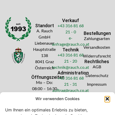
Verkauf
Standort
+43 316 81 68
A. Rauch
21 - 0
Bestellungen
GmbH
e-
Zahlungsarten
Liebenauer
anfrage@rauch.co.at
Versandkosten
Technik
Hauptstraße
+43 316 81 68
138
Widerrufsrecht
Rechtliches
21 - 20
8041 Graz
AGB
technik@rauch.co.at
Österreich
Administration
Datenschutz
Öffnungszeiten
+43 316 81 68
Mo – Do:
21 - 31
Impressum
08:00 – 16:30
auftrag@rauch.co.at
Uhr
Wir verwenden Cookies
Freitag: 08:00
– 14:30 Uhr
Um Ihnen ein optimales Erlebnis zu bieten,