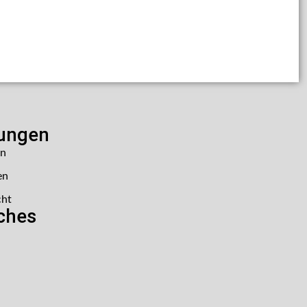
lungen
en
en
cht
iches