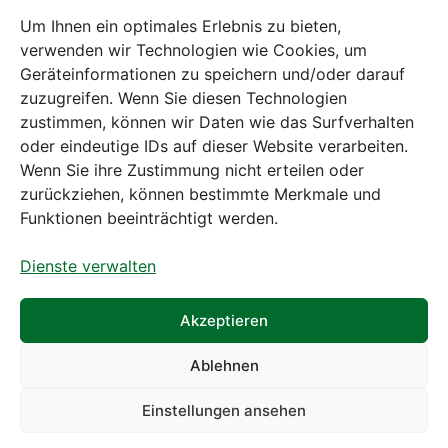
– 14:30 Uhr
Um Ihnen ein optimales Erlebnis zu bieten,
verwenden wir Technologien wie Cookies, um
Geräteinformationen zu speichern und/oder darauf
zuzugreifen. Wenn Sie diesen Technologien
zustimmen, können wir Daten wie das Surfverhalten
Bei diesem Webshop handelt es sich um
oder eindeutige IDs auf dieser Website verarbeiten.
einen B2B-Webshop
Wenn Sie ihre Zustimmung nicht erteilen oder
A. Rauch GmbH – Ihr Experte aus Österreich für Waagen,
zurückziehen, können bestimmte Merkmale und
Eich- & Kalibrierservice, Sprühnebel-Zerstäubungstechnik
Funktionen beeinträchtigt werden.
und Lebensmittelmaschinen.
Dienste verwalten
Sämtliche Angebote der A. Rauch GmbH richten sich
nicht an Verbraucher, sondern ausschließlich an
gewerbliche Kunden, Institutionen, Kommunen usw. aus
Akzeptieren
Österreich, Deutschland und der Schweiz (weitere Länder
auf Anfrage).
Ablehnen
Alle Preisangaben zzgl. MwSt. und zzgl. Versandkosten
Einstellungen ansehen