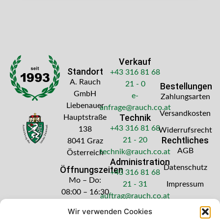
Verkauf
Standort
+43 316 81 68
A. Rauch
21 - 0
Bestellungen
GmbH
e-
Zahlungsarten
Liebenauer
anfrage@rauch.co.at
Versandkosten
Technik
Hauptstraße
+43 316 81 68
138
Widerrufsrecht
Rechtliches
21 - 20
8041 Graz
AGB
technik@rauch.co.at
Österreich
Administration
Datenschutz
Öffnungszeiten
+43 316 81 68
Mo – Do:
21 - 31
Impressum
08:00 – 16:30
auftrag@rauch.co.at
Uhr
Wir verwenden Cookies
Freitag: 08:00