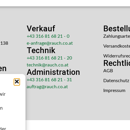
Verkauf
Bestel
+43 316 81 68 21 - 0
Zahlungsart
 138
e-anfrage@rauch.co.at
Versandkost
Technik
Widerrufsre
+43 316 81 68 21 - 20
Rechtl
technik@rauch.co.at
en
Administration
AGB
 Uhr
+43 316 81 68 21 - 31
Datenschutz
hr
auftrag@rauch.co.at
Impressum
wir
en
der