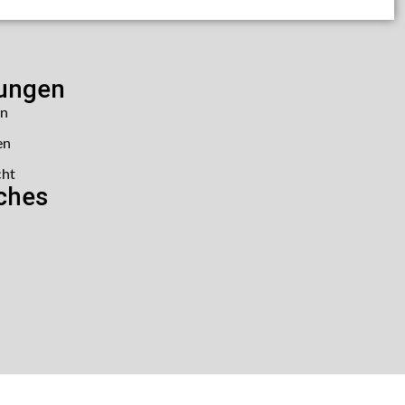
lungen
en
en
cht
iches