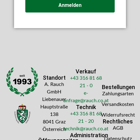
Anmelden
Verkauf
Standort
+43 316 81 68
A. Rauch
21 - 0
Bestellungen
GmbH
e-
Zahlungsarten
Liebenauer
anfrage@rauch.co.at
Versandkosten
Technik
Hauptstraße
+43 316 81 68
138
Widerrufsrecht
Rechtliches
21 - 20
8041 Graz
AGB
technik@rauch.co.at
Österreich
Administration
Datenschutz