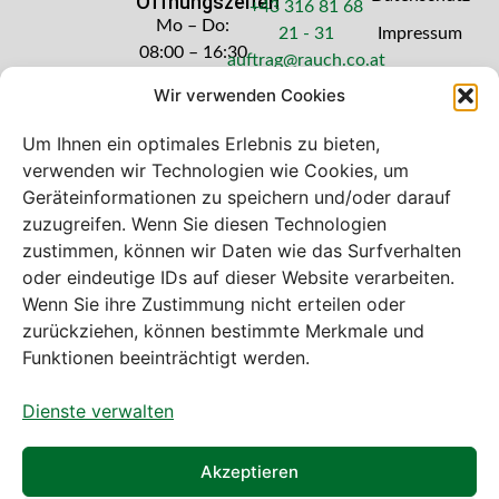
Öffnungszeiten
+43 316 81 68
Mo – Do:
21 - 31
Impressum
08:00 – 16:30
auftrag@rauch.co.at
Uhr
Wir verwenden Cookies
Freitag: 08:00
– 14:30 Uhr
Um Ihnen ein optimales Erlebnis zu bieten,
verwenden wir Technologien wie Cookies, um
Geräteinformationen zu speichern und/oder darauf
zuzugreifen. Wenn Sie diesen Technologien
zustimmen, können wir Daten wie das Surfverhalten
Bei diesem Webshop handelt es sich um
oder eindeutige IDs auf dieser Website verarbeiten.
einen B2B-Webshop
Wenn Sie ihre Zustimmung nicht erteilen oder
A. Rauch GmbH – Ihr Experte aus Österreich für Waagen,
zurückziehen, können bestimmte Merkmale und
Eich- & Kalibrierservice, Sprühnebel-Zerstäubungstechnik
Funktionen beeinträchtigt werden.
und Lebensmittelmaschinen.
Dienste verwalten
Sämtliche Angebote der A. Rauch GmbH richten sich
nicht an Verbraucher, sondern ausschließlich an
gewerbliche Kunden, Institutionen, Kommunen usw. aus
Akzeptieren
Österreich, Deutschland und der Schweiz (weitere Länder