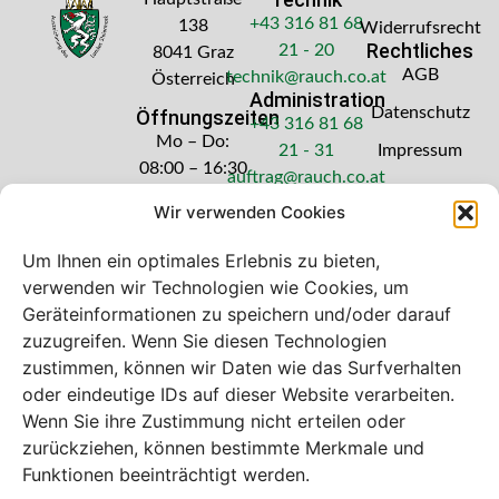
+43 316 81 68
138
Widerrufsrecht
Rechtliches
21 - 20
8041 Graz
AGB
technik@rauch.co.at
Österreich
Administration
Datenschutz
Öffnungszeiten
+43 316 81 68
Mo – Do:
21 - 31
Impressum
08:00 – 16:30
auftrag@rauch.co.at
Uhr
Wir verwenden Cookies
Freitag: 08:00
– 14:30 Uhr
Um Ihnen ein optimales Erlebnis zu bieten,
verwenden wir Technologien wie Cookies, um
Geräteinformationen zu speichern und/oder darauf
zuzugreifen. Wenn Sie diesen Technologien
zustimmen, können wir Daten wie das Surfverhalten
Bei diesem Webshop handelt es sich um
oder eindeutige IDs auf dieser Website verarbeiten.
einen B2B-Webshop
Wenn Sie ihre Zustimmung nicht erteilen oder
A. Rauch GmbH – Ihr Experte aus Österreich für Waagen,
zurückziehen, können bestimmte Merkmale und
Eich- & Kalibrierservice, Sprühnebel-Zerstäubungstechnik
Funktionen beeinträchtigt werden.
und Lebensmittelmaschinen.