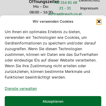
Datenschutz
Öffnungszeiten
+43 316 81 68
Mo – Do:
21 - 31
Impressum
08:00 – 16:30
auftrag@rauch.co.at
Uhr
Wir verwenden Cookies
Freitag: 08:00
– 14:30 Uhr
Um Ihnen ein optimales Erlebnis zu bieten,
verwenden wir Technologien wie Cookies, um
Geräteinformationen zu speichern und/oder darauf
zuzugreifen. Wenn Sie diesen Technologien
zustimmen, können wir Daten wie das Surfverhalten
Bei diesem Webshop handelt es sich um
oder eindeutige IDs auf dieser Website verarbeiten.
einen B2B-Webshop
Wenn Sie ihre Zustimmung nicht erteilen oder
A. Rauch GmbH – Ihr Experte aus Österreich für Waagen,
zurückziehen, können bestimmte Merkmale und
Eich- & Kalibrierservice, Sprühnebel-Zerstäubungstechnik
Funktionen beeinträchtigt werden.
und Lebensmittelmaschinen.
Dienste verwalten
Sämtliche Angebote der A. Rauch GmbH richten sich
nicht an Verbraucher, sondern ausschließlich an
gewerbliche Kunden, Institutionen, Kommunen usw. aus
Akzeptieren
Österreich, Deutschland und der Schweiz (weitere Länder