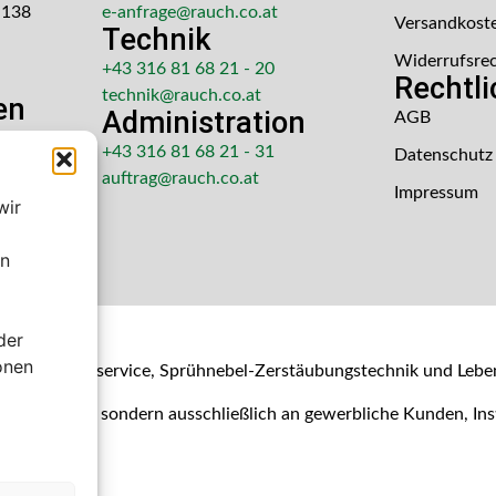
 138
e-anfrage@rauch.co.at
Versandkost
Technik
Widerrufsre
+43 316 81 68 21 - 20
Rechtl
technik@rauch.co.at
en
Administration
AGB
 Uhr
+43 316 81 68 21 - 31
Datenschutz
hr
auftrag@rauch.co.at
Impressum
wir
en
der
shop
onen
- & Kalibrierservice, Sprühnebel-Zerstäubungstechnik und Lebe
Verbraucher, sondern ausschließlich an gewerbliche Kunden, I