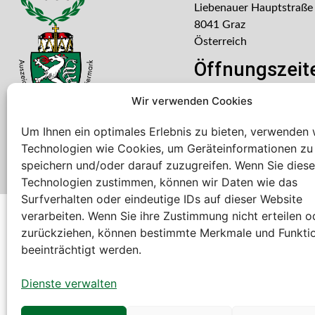
Liebenauer Hauptstraße
8041 Graz
Österreich
Öffnungszeit
Mo – Do: 08:00 – 16:30
Wir verwenden Cookies
Freitag: 08:00 – 14:30 U
Um Ihnen ein optimales Erlebnis zu bieten, verwenden 
Technologien wie Cookies, um Geräteinformationen zu
speichern und/oder darauf zuzugreifen. Wenn Sie dies
Technologien zustimmen, können wir Daten wie das
Surfverhalten oder eindeutige IDs auf dieser Website
verarbeiten. Wenn Sie ihre Zustimmung nicht erteilen o
Bei diesem Webshop handelt es sich um einen B2B-Web
zurückziehen, können bestimmte Merkmale und Funkti
A. Rauch GmbH – Ihr Experte aus Österreich für Waagen, Eich
beeinträchtigt werden.
Sämtliche Angebote der A. Rauch GmbH richten sich nicht an 
der Schweiz (weitere Länder auf Anfrage).
Dienste verwalten
Alle Preisangaben zzgl. MwSt. und zzgl. Versandkosten