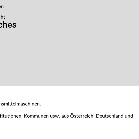
en
cht
iches
nsmittelmaschinen.
nstitutionen, Kommunen usw. aus Österreich, Deutschland und