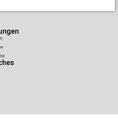
lungen
en
en
cht
iches