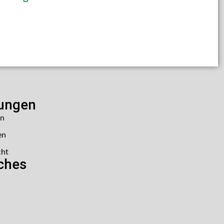
lungen
en
en
cht
iches