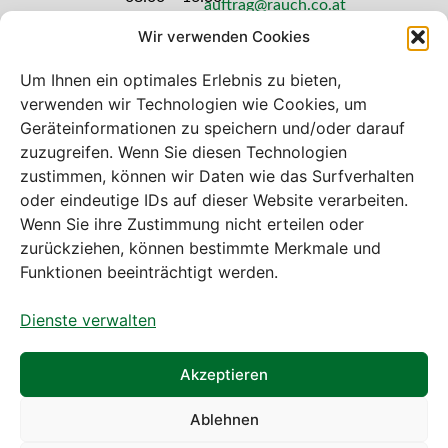
auftrag@rauch.co.at
Uhr
Wir verwenden Cookies
Freitag: 08:00
– 14:30 Uhr
Um Ihnen ein optimales Erlebnis zu bieten,
verwenden wir Technologien wie Cookies, um
Geräteinformationen zu speichern und/oder darauf
zuzugreifen. Wenn Sie diesen Technologien
zustimmen, können wir Daten wie das Surfverhalten
Bei diesem Webshop handelt es sich um
oder eindeutige IDs auf dieser Website verarbeiten.
einen B2B-Webshop
Wenn Sie ihre Zustimmung nicht erteilen oder
A. Rauch GmbH – Ihr Experte aus Österreich für Waagen,
zurückziehen, können bestimmte Merkmale und
Eich- & Kalibrierservice, Sprühnebel-Zerstäubungstechnik
Funktionen beeinträchtigt werden.
und Lebensmittelmaschinen.
Dienste verwalten
Sämtliche Angebote der A. Rauch GmbH richten sich
nicht an Verbraucher, sondern ausschließlich an
gewerbliche Kunden, Institutionen, Kommunen usw. aus
Akzeptieren
Österreich, Deutschland und der Schweiz (weitere Länder
auf Anfrage).
Ablehnen