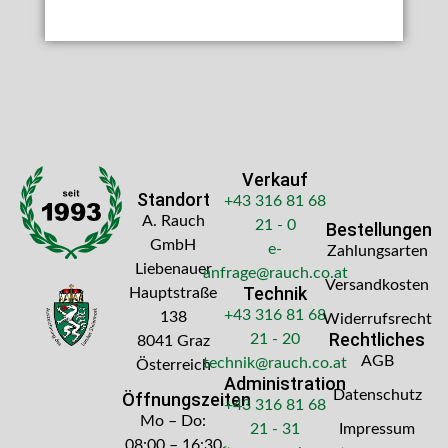
Verkauf
Standort
+43 316 81 68
A. Rauch
21 - 0
Bestellungen
GmbH
e-
Zahlungsarten
Liebenauer
anfrage@rauch.co.at
Versandkosten
Technik
Hauptstraße
+43 316 81 68
138
Widerrufsrecht
Rechtliches
21 - 20
8041 Graz
AGB
technik@rauch.co.at
Österreich
Administration
Datenschutz
Öffnungszeiten
+43 316 81 68
Mo – Do:
21 - 31
Impressum
08:00 – 16:30