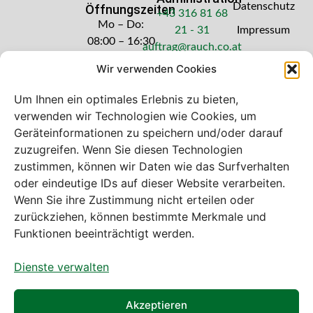
Datenschutz
Öffnungszeiten
+43 316 81 68
Mo – Do:
21 - 31
Impressum
08:00 – 16:30
auftrag@rauch.co.at
Uhr
Wir verwenden Cookies
Freitag: 08:00
– 14:30 Uhr
Um Ihnen ein optimales Erlebnis zu bieten,
verwenden wir Technologien wie Cookies, um
Geräteinformationen zu speichern und/oder darauf
zuzugreifen. Wenn Sie diesen Technologien
zustimmen, können wir Daten wie das Surfverhalten
Bei diesem Webshop handelt es sich um
oder eindeutige IDs auf dieser Website verarbeiten.
einen B2B-Webshop
Wenn Sie ihre Zustimmung nicht erteilen oder
A. Rauch GmbH – Ihr Experte aus Österreich für Waagen,
zurückziehen, können bestimmte Merkmale und
Eich- & Kalibrierservice, Sprühnebel-Zerstäubungstechnik
Funktionen beeinträchtigt werden.
und Lebensmittelmaschinen.
Dienste verwalten
Sämtliche Angebote der A. Rauch GmbH richten sich
nicht an Verbraucher, sondern ausschließlich an
gewerbliche Kunden, Institutionen, Kommunen usw. aus
Akzeptieren