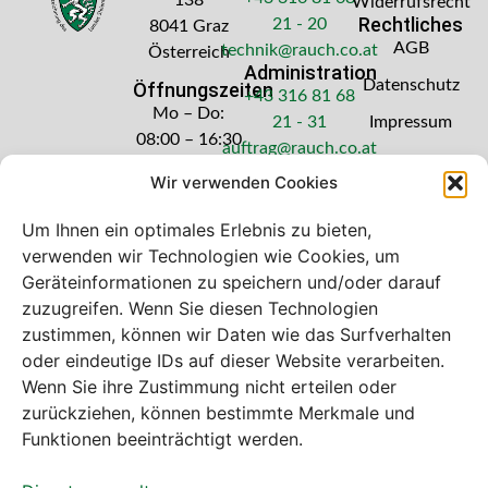
Widerrufsrecht
Rechtliches
21 - 20
8041 Graz
AGB
technik@rauch.co.at
Österreich
Administration
Datenschutz
Öffnungszeiten
+43 316 81 68
Mo – Do:
21 - 31
Impressum
08:00 – 16:30
auftrag@rauch.co.at
Uhr
Wir verwenden Cookies
Freitag: 08:00
– 14:30 Uhr
Um Ihnen ein optimales Erlebnis zu bieten,
verwenden wir Technologien wie Cookies, um
Geräteinformationen zu speichern und/oder darauf
zuzugreifen. Wenn Sie diesen Technologien
zustimmen, können wir Daten wie das Surfverhalten
Bei diesem Webshop handelt es sich um
oder eindeutige IDs auf dieser Website verarbeiten.
einen B2B-Webshop
Wenn Sie ihre Zustimmung nicht erteilen oder
A. Rauch GmbH – Ihr Experte aus Österreich für Waagen,
zurückziehen, können bestimmte Merkmale und
Eich- & Kalibrierservice, Sprühnebel-Zerstäubungstechnik
Funktionen beeinträchtigt werden.
und Lebensmittelmaschinen.