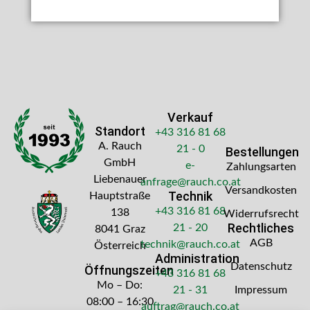
Verkauf
Standort
+43 316 81 68
A. Rauch
21 - 0
Bestellungen
GmbH
e-
Zahlungsarten
Liebenauer
anfrage@rauch.co.at
Versandkosten
Technik
Hauptstraße
+43 316 81 68
138
Widerrufsrecht
Rechtliches
21 - 20
8041 Graz
AGB
technik@rauch.co.at
Österreich
Administration
Datenschutz
Öffnungszeiten
+43 316 81 68
Mo – Do:
21 - 31
Impressum
08:00 – 16:30
auftrag@rauch.co.at