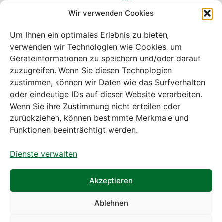
Uhr
Wir verwenden Cookies
Freitag: 08:00
– 14:30 Uhr
Um Ihnen ein optimales Erlebnis zu bieten,
verwenden wir Technologien wie Cookies, um
Geräteinformationen zu speichern und/oder darauf
zuzugreifen. Wenn Sie diesen Technologien
zustimmen, können wir Daten wie das Surfverhalten
Bei diesem Webshop handelt es sich um
oder eindeutige IDs auf dieser Website verarbeiten.
einen B2B-Webshop
Wenn Sie ihre Zustimmung nicht erteilen oder
A. Rauch GmbH – Ihr Experte aus Österreich für Waagen,
zurückziehen, können bestimmte Merkmale und
Eich- & Kalibrierservice, Sprühnebel-Zerstäubungstechnik
Funktionen beeinträchtigt werden.
und Lebensmittelmaschinen.
Dienste verwalten
Sämtliche Angebote der A. Rauch GmbH richten sich
nicht an Verbraucher, sondern ausschließlich an
gewerbliche Kunden, Institutionen, Kommunen usw. aus
Akzeptieren
Österreich, Deutschland und der Schweiz (weitere Länder
auf Anfrage).
Ablehnen
Alle Preisangaben zzgl. MwSt. und zzgl. Versandkosten