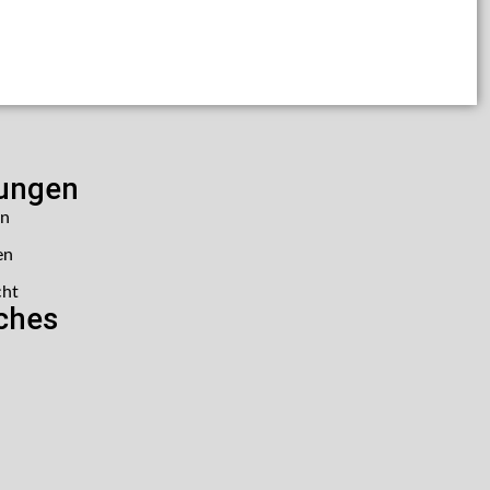
lungen
en
en
cht
iches