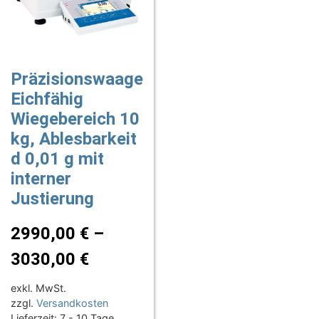
Präzisionswaage
Eichfähig
Wiegebereich 10
kg, Ablesbarkeit
d 0,01 g mit
interner
Justierung
2990,00
€
–
3030,00
€
exkl. MwSt.
zzgl.
Versandkosten
Lieferzeit:
7 - 10 Tage