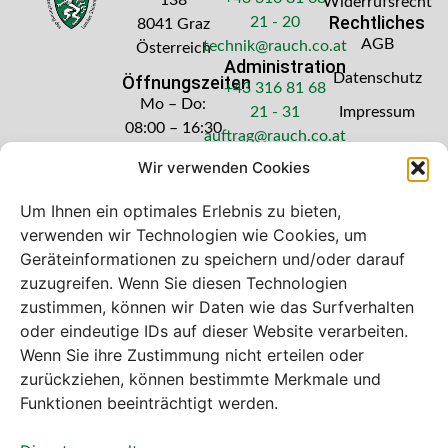
Widerrufsrecht
Rechtliches
21 - 20
8041 Graz
AGB
technik@rauch.co.at
Österreich
Administration
Datenschutz
Öffnungszeiten
+43 316 81 68
Mo – Do:
21 - 31
Impressum
08:00 – 16:30
auftrag@rauch.co.at
Uhr
Wir verwenden Cookies
Freitag: 08:00
– 14:30 Uhr
Um Ihnen ein optimales Erlebnis zu bieten,
verwenden wir Technologien wie Cookies, um
Geräteinformationen zu speichern und/oder darauf
zuzugreifen. Wenn Sie diesen Technologien
zustimmen, können wir Daten wie das Surfverhalten
Bei diesem Webshop handelt es sich um
oder eindeutige IDs auf dieser Website verarbeiten.
einen B2B-Webshop
Wenn Sie ihre Zustimmung nicht erteilen oder
A. Rauch GmbH – Ihr Experte aus Österreich für Waagen,
zurückziehen, können bestimmte Merkmale und
Eich- & Kalibrierservice, Sprühnebel-Zerstäubungstechnik
Funktionen beeinträchtigt werden.
und Lebensmittelmaschinen.