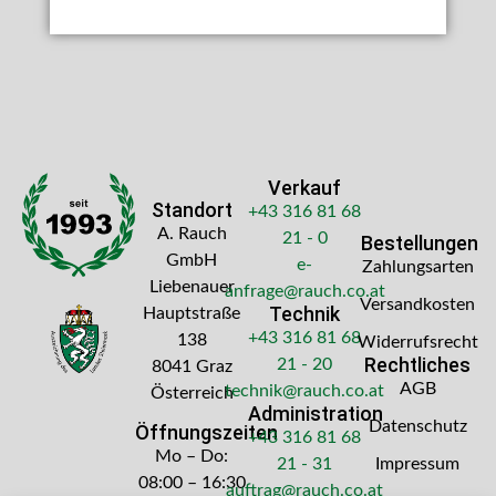
Verkauf
Standort
+43 316 81 68
A. Rauch
21 - 0
Bestellungen
GmbH
e-
Zahlungsarten
Liebenauer
anfrage@rauch.co.at
Versandkosten
Technik
Hauptstraße
+43 316 81 68
138
Widerrufsrecht
Rechtliches
21 - 20
8041 Graz
AGB
technik@rauch.co.at
Österreich
Administration
Datenschutz
Öffnungszeiten
+43 316 81 68
Mo – Do:
21 - 31
Impressum
08:00 – 16:30
auftrag@rauch.co.at