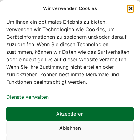
Uhr
Wir verwenden Cookies
Freitag: 08:00
– 14:30 Uhr
Um Ihnen ein optimales Erlebnis zu bieten,
verwenden wir Technologien wie Cookies, um
Geräteinformationen zu speichern und/oder darauf
zuzugreifen. Wenn Sie diesen Technologien
zustimmen, können wir Daten wie das Surfverhalten
Bei diesem Webshop handelt es sich um
oder eindeutige IDs auf dieser Website verarbeiten.
einen B2B-Webshop
Wenn Sie ihre Zustimmung nicht erteilen oder
A. Rauch GmbH – Ihr Experte aus Österreich für Waagen,
zurückziehen, können bestimmte Merkmale und
Eich- & Kalibrierservice, Sprühnebel-Zerstäubungstechnik
Funktionen beeinträchtigt werden.
und Lebensmittelmaschinen.
Dienste verwalten
Sämtliche Angebote der A. Rauch GmbH richten sich
nicht an Verbraucher, sondern ausschließlich an
gewerbliche Kunden, Institutionen, Kommunen usw. aus
Akzeptieren
Österreich, Deutschland und der Schweiz (weitere Länder
auf Anfrage).
Ablehnen
Alle Preisangaben zzgl. MwSt. und zzgl. Versandkosten