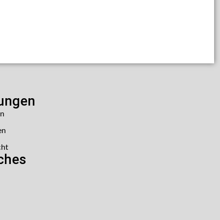
lungen
en
en
cht
iches