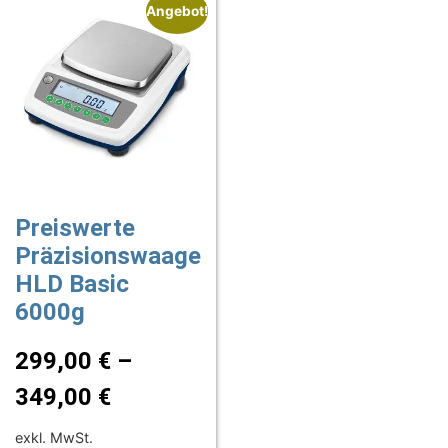
Angebot!
Preiswerte
Präzisionswaage
HLD Basic
6000g
299,00
€
–
349,00
€
exkl. MwSt.