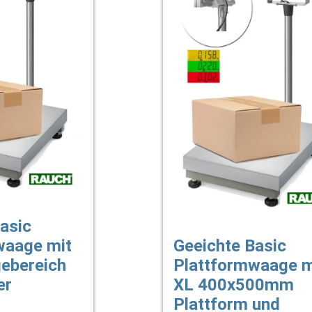
asic
waage mit
Geeichte Basic
gebereich
Plattformwaage m
er
XL 400x500mm
Plattform und