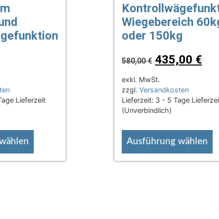
mm
Kontrollwägefunkt
 und
Wiegebereich 60k
ägefunktion
oder 150kg
435,00
€
580,00
€
exkl. MwSt.
ten
zzgl.
Versandkosten
Tage Lieferzeit
Lieferzeit:
3 - 5 Tage Lieferzei
(Unverbindlich)
 wählen
Ausführung wählen