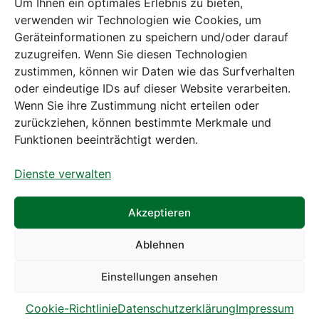
Um Ihnen ein optimales Erlebnis zu bieten,
verwenden wir Technologien wie Cookies, um
Geräteinformationen zu speichern und/oder darauf
zuzugreifen. Wenn Sie diesen Technologien
zustimmen, können wir Daten wie das Surfverhalten
Bei diesem Webshop handelt es sich um
oder eindeutige IDs auf dieser Website verarbeiten.
einen B2B-Webshop
Wenn Sie ihre Zustimmung nicht erteilen oder
A. Rauch GmbH – Ihr Experte aus Österreich für Waagen,
zurückziehen, können bestimmte Merkmale und
Eich- & Kalibrierservice, Sprühnebel-Zerstäubungstechnik
Funktionen beeinträchtigt werden.
und Lebensmittelmaschinen.
Dienste verwalten
Sämtliche Angebote der A. Rauch GmbH richten sich
nicht an Verbraucher, sondern ausschließlich an
gewerbliche Kunden, Institutionen, Kommunen usw. aus
Akzeptieren
Österreich, Deutschland und der Schweiz (weitere Länder
auf Anfrage).
Ablehnen
Alle Preisangaben zzgl. MwSt. und zzgl. Versandkosten
Einstellungen ansehen
Cookie-Richtlinie
Datenschutzerklärung
Impressum
© A. Rauch GmbH 2026