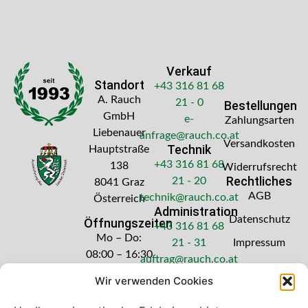
Verkauf
Standort
+43 316 81 68
A. Rauch
21 - 0
Bestellungen
GmbH
e-
Zahlungsarten
Liebenauer
anfrage@rauch.co.at
Versandkosten
Technik
Hauptstraße
+43 316 81 68
138
Widerrufsrecht
Rechtliches
21 - 20
8041 Graz
AGB
technik@rauch.co.at
Österreich
Administration
Datenschutz
Öffnungszeiten
+43 316 81 68
Mo – Do:
21 - 31
Impressum
08:00 – 16:30
auftrag@rauch.co.at
Uhr
Wir verwenden Cookies
Freitag: 08:00
– 14:30 Uhr