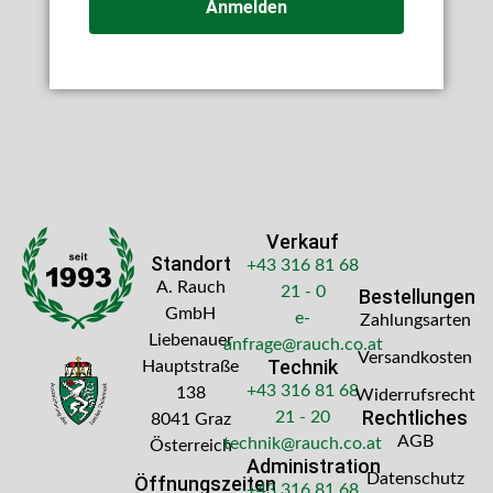
Anmelden
Verkauf
Standort
+43 316 81 68
A. Rauch
21 - 0
Bestellungen
GmbH
e-
Zahlungsarten
Liebenauer
anfrage@rauch.co.at
Versandkosten
Technik
Hauptstraße
+43 316 81 68
138
Widerrufsrecht
Rechtliches
21 - 20
8041 Graz
AGB
technik@rauch.co.at
Österreich
Administration
Datenschutz
Öffnungszeiten
+43 316 81 68