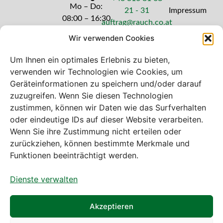
Mo – Do:
21 - 31
Impressum
08:00 – 16:30
auftrag@rauch.co.at
Uhr
Wir verwenden Cookies
Freitag: 08:00
– 14:30 Uhr
Um Ihnen ein optimales Erlebnis zu bieten,
verwenden wir Technologien wie Cookies, um
Geräteinformationen zu speichern und/oder darauf
zuzugreifen. Wenn Sie diesen Technologien
zustimmen, können wir Daten wie das Surfverhalten
Bei diesem Webshop handelt es sich um
oder eindeutige IDs auf dieser Website verarbeiten.
einen B2B-Webshop
Wenn Sie ihre Zustimmung nicht erteilen oder
A. Rauch GmbH – Ihr Experte aus Österreich für Waagen,
zurückziehen, können bestimmte Merkmale und
Eich- & Kalibrierservice, Sprühnebel-Zerstäubungstechnik
Funktionen beeinträchtigt werden.
und Lebensmittelmaschinen.
Dienste verwalten
Sämtliche Angebote der A. Rauch GmbH richten sich
nicht an Verbraucher, sondern ausschließlich an
gewerbliche Kunden, Institutionen, Kommunen usw. aus
Akzeptieren
Österreich, Deutschland und der Schweiz (weitere Länder