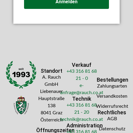
Anmelden
Verkauf
Standort
+43 316 81 68
A. Rauch
21 - 0
Bestellungen
GmbH
e-
Zahlungsarten
Liebenauer
anfrage@rauch.co.at
Versandkosten
Technik
Hauptstraße
+43 316 81 68
138
Widerrufsrecht
Rechtliches
21 - 20
8041 Graz
AGB
technik@rauch.co.at
Österreich
Administration
Datenschutz
Öffnungszeiten
+43 316 81 68