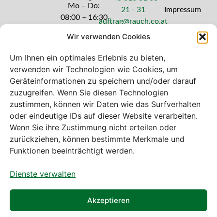
Mo – Do:
21 - 31
Impressum
08:00 – 16:30
auftrag@rauch.co.at
Uhr
Wir verwenden Cookies
Freitag: 08:00
– 14:30 Uhr
Um Ihnen ein optimales Erlebnis zu bieten,
verwenden wir Technologien wie Cookies, um
Geräteinformationen zu speichern und/oder darauf
zuzugreifen. Wenn Sie diesen Technologien
zustimmen, können wir Daten wie das Surfverhalten
Bei diesem Webshop handelt es sich um
oder eindeutige IDs auf dieser Website verarbeiten.
einen B2B-Webshop
Wenn Sie ihre Zustimmung nicht erteilen oder
A. Rauch GmbH – Ihr Experte aus Österreich für Waagen,
zurückziehen, können bestimmte Merkmale und
Eich- & Kalibrierservice, Sprühnebel-Zerstäubungstechnik
Funktionen beeinträchtigt werden.
und Lebensmittelmaschinen.
Dienste verwalten
Sämtliche Angebote der A. Rauch GmbH richten sich
nicht an Verbraucher, sondern ausschließlich an
gewerbliche Kunden, Institutionen, Kommunen usw. aus
Akzeptieren
Österreich, Deutschland und der Schweiz (weitere Länder