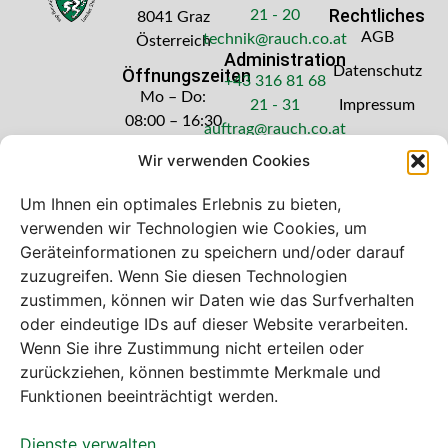
Rechtliches
21 - 20
8041 Graz
AGB
technik@rauch.co.at
Österreich
Administration
Datenschutz
Öffnungszeiten
+43 316 81 68
Mo – Do:
21 - 31
Impressum
08:00 – 16:30
auftrag@rauch.co.at
Uhr
Wir verwenden Cookies
Freitag: 08:00
– 14:30 Uhr
Um Ihnen ein optimales Erlebnis zu bieten,
verwenden wir Technologien wie Cookies, um
Geräteinformationen zu speichern und/oder darauf
zuzugreifen. Wenn Sie diesen Technologien
zustimmen, können wir Daten wie das Surfverhalten
Bei diesem Webshop handelt es sich um
oder eindeutige IDs auf dieser Website verarbeiten.
einen B2B-Webshop
Wenn Sie ihre Zustimmung nicht erteilen oder
A. Rauch GmbH – Ihr Experte aus Österreich für Waagen,
zurückziehen, können bestimmte Merkmale und
Eich- & Kalibrierservice, Sprühnebel-Zerstäubungstechnik
Funktionen beeinträchtigt werden.
und Lebensmittelmaschinen.
Dienste verwalten
Sämtliche Angebote der A. Rauch GmbH richten sich