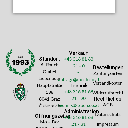
Verkauf
Standort
+43 316 81 68
A. Rauch
21 - 0
Bestellungen
GmbH
e-
Zahlungsarten
Liebenauer
anfrage@rauch.co.at
Versandkosten
Technik
Hauptstraße
+43 316 81 68
138
Widerrufsrecht
Rechtliches
21 - 20
8041 Graz
AGB
technik@rauch.co.at
Österreich
Administration
Datenschutz
Öffnungszeiten
+43 316 81 68
Mo – Do:
21 - 31
Impressum