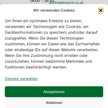
08:00 – 16:30
auftrag@rauch.co.at
Uhr
Wir verwenden Cookies
Freitag: 08:00
– 14:30 Uhr
Um Ihnen ein optimales Erlebnis zu bieten,
verwenden wir Technologien wie Cookies, um
Geräteinformationen zu speichern und/oder darauf
zuzugreifen. Wenn Sie diesen Technologien
zustimmen, können wir Daten wie das Surfverhalten
Bei diesem Webshop handelt es sich um
oder eindeutige IDs auf dieser Website verarbeiten.
einen B2B-Webshop
Wenn Sie ihre Zustimmung nicht erteilen oder
A. Rauch GmbH – Ihr Experte aus Österreich für Waagen,
zurückziehen, können bestimmte Merkmale und
Eich- & Kalibrierservice, Sprühnebel-Zerstäubungstechnik
Funktionen beeinträchtigt werden.
und Lebensmittelmaschinen.
Dienste verwalten
Sämtliche Angebote der A. Rauch GmbH richten sich
nicht an Verbraucher, sondern ausschließlich an
gewerbliche Kunden, Institutionen, Kommunen usw. aus
Akzeptieren
Österreich, Deutschland und der Schweiz (weitere Länder
auf Anfrage).
Ablehnen