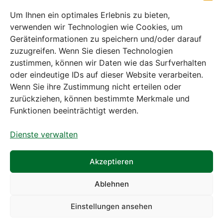
– 14:30 Uhr
Um Ihnen ein optimales Erlebnis zu bieten,
verwenden wir Technologien wie Cookies, um
Geräteinformationen zu speichern und/oder darauf
zuzugreifen. Wenn Sie diesen Technologien
zustimmen, können wir Daten wie das Surfverhalten
Bei diesem Webshop handelt es sich um
oder eindeutige IDs auf dieser Website verarbeiten.
einen B2B-Webshop
Wenn Sie ihre Zustimmung nicht erteilen oder
A. Rauch GmbH – Ihr Experte aus Österreich für Waagen,
zurückziehen, können bestimmte Merkmale und
Eich- & Kalibrierservice, Sprühnebel-Zerstäubungstechnik
Funktionen beeinträchtigt werden.
und Lebensmittelmaschinen.
Dienste verwalten
Sämtliche Angebote der A. Rauch GmbH richten sich
nicht an Verbraucher, sondern ausschließlich an
gewerbliche Kunden, Institutionen, Kommunen usw. aus
Akzeptieren
Österreich, Deutschland und der Schweiz (weitere Länder
auf Anfrage).
Ablehnen
Alle Preisangaben zzgl. MwSt. und zzgl. Versandkosten
Einstellungen ansehen