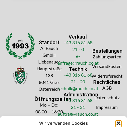
Verkauf
Standort
+43 316 81 68
A. Rauch
21 - 0
Bestellungen
GmbH
e-
Zahlungsarten
Liebenauer
anfrage@rauch.co.at
Versandkosten
Technik
Hauptstraße
+43 316 81 68
138
Widerrufsrecht
Rechtliches
21 - 20
8041 Graz
AGB
technik@rauch.co.at
Österreich
Administration
Datenschutz
Öffnungszeiten
+43 316 81 68
Mo – Do:
21 - 31
Impressum
08:00 – 16:30
auftrag@rauch.co.at
Uhr
Wir verwenden Cookies
Freitag: 08:00