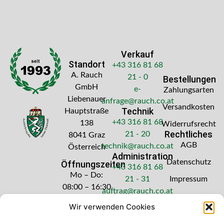
Verkauf
Standort
+43 316 81 68
A. Rauch
21 - 0
Bestellungen
GmbH
e-
Zahlungsarten
Liebenauer
anfrage@rauch.co.at
Versandkosten
Technik
Hauptstraße
+43 316 81 68
138
Widerrufsrecht
Rechtliches
21 - 20
8041 Graz
AGB
technik@rauch.co.at
Österreich
Administration
Datenschutz
Öffnungszeiten
+43 316 81 68
Mo – Do:
21 - 31
Impressum
08:00 – 16:30
auftrag@rauch.co.at
Uhr
Wir verwenden Cookies
Freitag: 08:00
– 14:30 Uhr