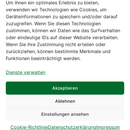
Um Ihnen ein optimales Erlebnis zu bieten,
verwenden wir Technologien wie Cookies, um
Geräteinformationen zu speichern und/oder darauf
zuzugreifen. Wenn Sie diesen Technologien
zustimmen, können wir Daten wie das Surfverhalten
Bei diesem Webshop handelt es sich um
oder eindeutige IDs auf dieser Website verarbeiten.
einen B2B-Webshop
Wenn Sie ihre Zustimmung nicht erteilen oder
A. Rauch GmbH – Ihr Experte aus Österreich für Waagen,
zurückziehen, können bestimmte Merkmale und
Eich- & Kalibrierservice, Sprühnebel-Zerstäubungstechnik
Funktionen beeinträchtigt werden.
und Lebensmittelmaschinen.
Dienste verwalten
Sämtliche Angebote der A. Rauch GmbH richten sich
nicht an Verbraucher, sondern ausschließlich an
gewerbliche Kunden, Institutionen, Kommunen usw. aus
Akzeptieren
Österreich, Deutschland und der Schweiz (weitere Länder
auf Anfrage).
Ablehnen
Alle Preisangaben zzgl. MwSt. und zzgl. Versandkosten
Einstellungen ansehen
Cookie-Richtlinie
Datenschutzerklärung
Impressum
© A. Rauch GmbH 2026