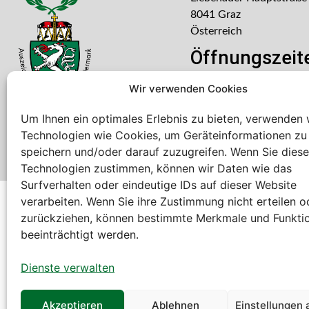
8041 Graz
Österreich
Öffnungszeit
Mo – Do: 08:00 – 16:30
Wir verwenden Cookies
Freitag: 08:00 – 14:30 U
Um Ihnen ein optimales Erlebnis zu bieten, verwenden 
Technologien wie Cookies, um Geräteinformationen zu
speichern und/oder darauf zuzugreifen. Wenn Sie dies
Technologien zustimmen, können wir Daten wie das
Surfverhalten oder eindeutige IDs auf dieser Website
verarbeiten. Wenn Sie ihre Zustimmung nicht erteilen o
Bei diesem Webshop handelt es sich um einen B2B-Web
zurückziehen, können bestimmte Merkmale und Funkti
A. Rauch GmbH – Ihr Experte aus Österreich für Waagen, Eich
beeinträchtigt werden.
Sämtliche Angebote der A. Rauch GmbH richten sich nicht an 
der Schweiz (weitere Länder auf Anfrage).
Dienste verwalten
Alle Preisangaben zzgl. MwSt. und zzgl. Versandkosten
Akzeptieren
Ablehnen
Einstellungen