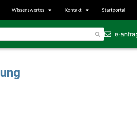
Wissenswertes
Kontakt
Startportal
e-anfra
gung