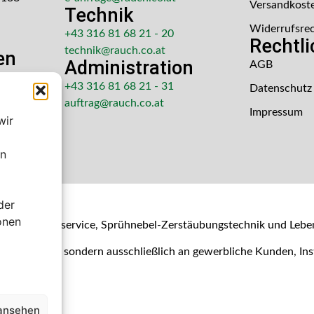
Versandkost
Technik
Widerrufsre
+43 316 81 68 21 - 20
Rechtl
technik@rauch.co.at
en
Administration
AGB
 Uhr
+43 316 81 68 21 - 31
Datenschutz
hr
auftrag@rauch.co.at
Impressum
wir
en
der
shop
onen
- & Kalibrierservice, Sprühnebel-Zerstäubungstechnik und Lebe
Verbraucher, sondern ausschließlich an gewerbliche Kunden, I
 ansehen