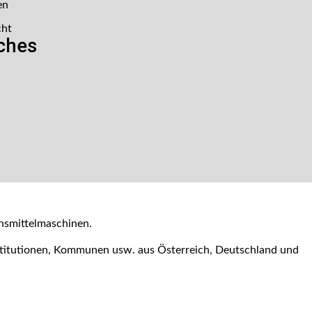
en
cht
iches
nsmittelmaschinen.
nstitutionen, Kommunen usw. aus Österreich, Deutschland und