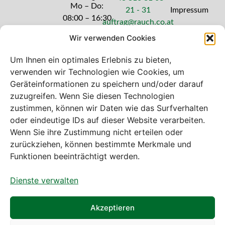
Mo – Do:
21 - 31
Impressum
08:00 – 16:30
auftrag@rauch.co.at
Uhr
Wir verwenden Cookies
Freitag: 08:00
– 14:30 Uhr
Um Ihnen ein optimales Erlebnis zu bieten,
verwenden wir Technologien wie Cookies, um
Geräteinformationen zu speichern und/oder darauf
zuzugreifen. Wenn Sie diesen Technologien
zustimmen, können wir Daten wie das Surfverhalten
Bei diesem Webshop handelt es sich um
oder eindeutige IDs auf dieser Website verarbeiten.
einen B2B-Webshop
Wenn Sie ihre Zustimmung nicht erteilen oder
A. Rauch GmbH – Ihr Experte aus Österreich für Waagen,
zurückziehen, können bestimmte Merkmale und
Eich- & Kalibrierservice, Sprühnebel-Zerstäubungstechnik
Funktionen beeinträchtigt werden.
und Lebensmittelmaschinen.
Dienste verwalten
Sämtliche Angebote der A. Rauch GmbH richten sich
nicht an Verbraucher, sondern ausschließlich an
gewerbliche Kunden, Institutionen, Kommunen usw. aus
Akzeptieren
Österreich, Deutschland und der Schweiz (weitere Länder