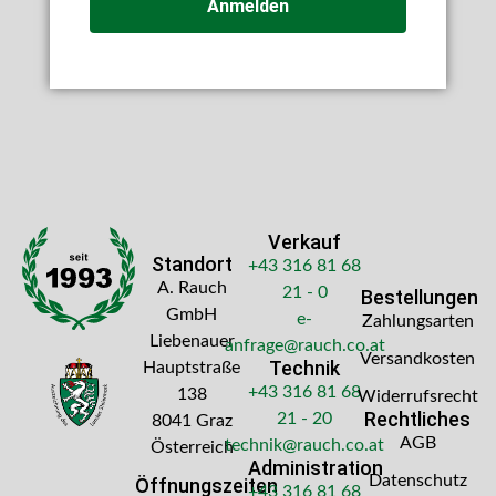
Anmelden
Verkauf
Standort
+43 316 81 68
A. Rauch
21 - 0
Bestellungen
GmbH
e-
Zahlungsarten
Liebenauer
anfrage@rauch.co.at
Versandkosten
Technik
Hauptstraße
+43 316 81 68
138
Widerrufsrecht
Rechtliches
21 - 20
8041 Graz
AGB
technik@rauch.co.at
Österreich
Administration
Datenschutz
Öffnungszeiten
+43 316 81 68