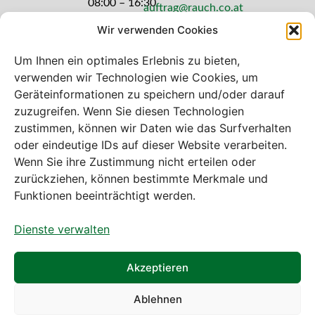
08:00 – 16:30
auftrag@rauch.co.at
Uhr
Wir verwenden Cookies
Freitag: 08:00
– 14:30 Uhr
Um Ihnen ein optimales Erlebnis zu bieten,
verwenden wir Technologien wie Cookies, um
Geräteinformationen zu speichern und/oder darauf
zuzugreifen. Wenn Sie diesen Technologien
zustimmen, können wir Daten wie das Surfverhalten
Bei diesem Webshop handelt es sich um
oder eindeutige IDs auf dieser Website verarbeiten.
einen B2B-Webshop
Wenn Sie ihre Zustimmung nicht erteilen oder
A. Rauch GmbH – Ihr Experte aus Österreich für Waagen,
zurückziehen, können bestimmte Merkmale und
Eich- & Kalibrierservice, Sprühnebel-Zerstäubungstechnik
Funktionen beeinträchtigt werden.
und Lebensmittelmaschinen.
Dienste verwalten
Sämtliche Angebote der A. Rauch GmbH richten sich
nicht an Verbraucher, sondern ausschließlich an
gewerbliche Kunden, Institutionen, Kommunen usw. aus
Akzeptieren
Österreich, Deutschland und der Schweiz (weitere Länder
auf Anfrage).
Ablehnen