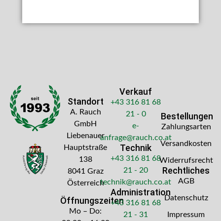
Verkauf
Standort
+43 316 81 68
A. Rauch
21 - 0
Bestellungen
GmbH
e-
Zahlungsarten
Liebenauer
anfrage@rauch.co.at
Versandkosten
Technik
Hauptstraße
+43 316 81 68
138
Widerrufsrecht
Rechtliches
21 - 20
8041 Graz
AGB
technik@rauch.co.at
Österreich
Administration
Datenschutz
Öffnungszeiten
+43 316 81 68
Mo – Do:
21 - 31
Impressum