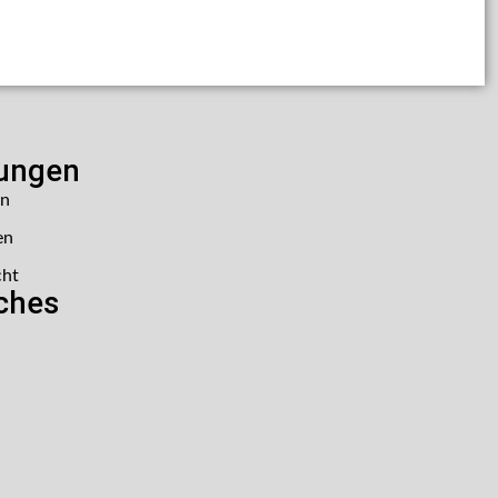
lungen
en
en
cht
iches