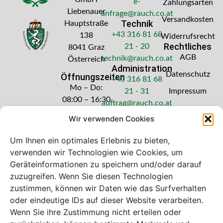
e-
Zahlungsarten
Liebenauer
anfrage@rauch.co.at
Versandkosten
Technik
Hauptstraße
+43 316 81 68
138
Widerrufsrecht
Rechtliches
21 - 20
8041 Graz
AGB
technik@rauch.co.at
Österreich
Administration
Datenschutz
Öffnungszeiten
+43 316 81 68
Mo – Do:
21 - 31
Impressum
08:00 – 16:30
auftrag@rauch.co.at
Uhr
Wir verwenden Cookies
Freitag: 08:00
– 14:30 Uhr
Um Ihnen ein optimales Erlebnis zu bieten,
verwenden wir Technologien wie Cookies, um
Geräteinformationen zu speichern und/oder darauf
zuzugreifen. Wenn Sie diesen Technologien
zustimmen, können wir Daten wie das Surfverhalten
Bei diesem Webshop handelt es sich um
oder eindeutige IDs auf dieser Website verarbeiten.
einen B2B-Webshop
Wenn Sie ihre Zustimmung nicht erteilen oder
A. Rauch GmbH – Ihr Experte aus Österreich für Waagen,