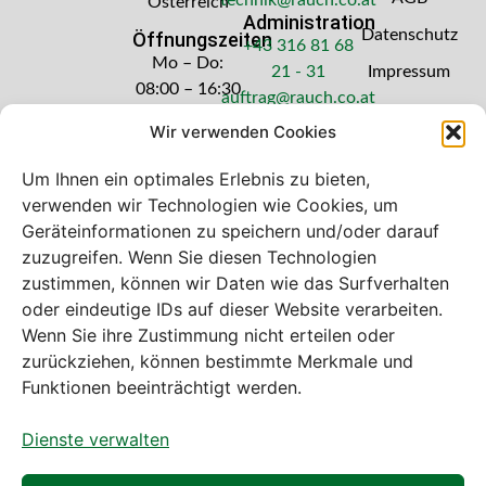
Österreich
Administration
Datenschutz
Öffnungszeiten
+43 316 81 68
Mo – Do:
21 - 31
Impressum
08:00 – 16:30
auftrag@rauch.co.at
Uhr
Wir verwenden Cookies
Freitag: 08:00
– 14:30 Uhr
Um Ihnen ein optimales Erlebnis zu bieten,
verwenden wir Technologien wie Cookies, um
Geräteinformationen zu speichern und/oder darauf
zuzugreifen. Wenn Sie diesen Technologien
zustimmen, können wir Daten wie das Surfverhalten
Bei diesem Webshop handelt es sich um
oder eindeutige IDs auf dieser Website verarbeiten.
einen B2B-Webshop
Wenn Sie ihre Zustimmung nicht erteilen oder
A. Rauch GmbH – Ihr Experte aus Österreich für Waagen,
zurückziehen, können bestimmte Merkmale und
Eich- & Kalibrierservice, Sprühnebel-Zerstäubungstechnik
Funktionen beeinträchtigt werden.
und Lebensmittelmaschinen.
Dienste verwalten
Sämtliche Angebote der A. Rauch GmbH richten sich
nicht an Verbraucher, sondern ausschließlich an