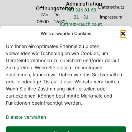
Administration
Datenschutz
Öffnungszeiten
+43 316 81 68
Mo – Do:
21 - 31
Impressum
08:00 – 16:30
auftrag@rauch.co.at
Uhr
Wir verwenden Cookies
Freitag: 08:00
– 14:30 Uhr
Um Ihnen ein optimales Erlebnis zu bieten,
verwenden wir Technologien wie Cookies, um
Geräteinformationen zu speichern und/oder darauf
zuzugreifen. Wenn Sie diesen Technologien
zustimmen, können wir Daten wie das Surfverhalten
Bei diesem Webshop handelt es sich um
oder eindeutige IDs auf dieser Website verarbeiten.
einen B2B-Webshop
Wenn Sie ihre Zustimmung nicht erteilen oder
A. Rauch GmbH – Ihr Experte aus Österreich für Waagen,
zurückziehen, können bestimmte Merkmale und
Eich- & Kalibrierservice, Sprühnebel-Zerstäubungstechnik
Funktionen beeinträchtigt werden.
und Lebensmittelmaschinen.
Dienste verwalten
Sämtliche Angebote der A. Rauch GmbH richten sich
nicht an Verbraucher, sondern ausschließlich an
gewerbliche Kunden, Institutionen, Kommunen usw. aus