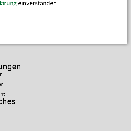
lärung
einverstanden
lungen
en
en
cht
iches