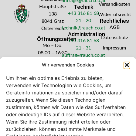
anfrage@rauch.co.at
Versandkosten
Technik
Hauptstraße
+43 316 81 68
138
Widerrufsrecht
Rechtliches
21 - 20
8041 Graz
AGB
technik@rauch.co.at
Österreich
Administration
Datenschutz
Öffnungszeiten
+43 316 81 68
Mo – Do:
21 - 31
Impressum
08:00 – 16:30
auftrag@rauch.co.at
Uhr
Wir verwenden Cookies
Freitag: 08:00
– 14:30 Uhr
Um Ihnen ein optimales Erlebnis zu bieten,
verwenden wir Technologien wie Cookies, um
Geräteinformationen zu speichern und/oder darauf
zuzugreifen. Wenn Sie diesen Technologien
zustimmen, können wir Daten wie das Surfverhalten
Bei diesem Webshop handelt es sich um
oder eindeutige IDs auf dieser Website verarbeiten.
einen B2B-Webshop
Wenn Sie ihre Zustimmung nicht erteilen oder
A. Rauch GmbH – Ihr Experte aus Österreich für Waagen,
zurückziehen, können bestimmte Merkmale und
Eich- & Kalibrierservice, Sprühnebel-Zerstäubungstechnik