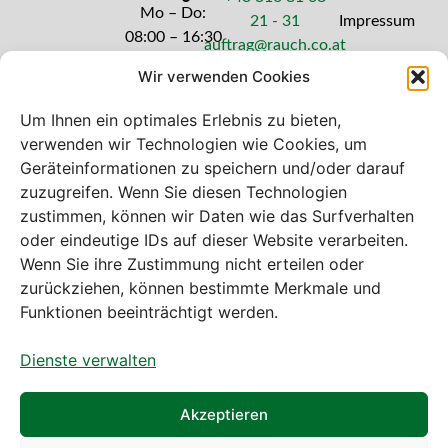
Mo – Do:
21 - 31
Impressum
08:00 – 16:30
auftrag@rauch.co.at
Uhr
Wir verwenden Cookies
Freitag: 08:00
– 14:30 Uhr
Um Ihnen ein optimales Erlebnis zu bieten,
verwenden wir Technologien wie Cookies, um
Geräteinformationen zu speichern und/oder darauf
zuzugreifen. Wenn Sie diesen Technologien
zustimmen, können wir Daten wie das Surfverhalten
Bei diesem Webshop handelt es sich um
oder eindeutige IDs auf dieser Website verarbeiten.
einen B2B-Webshop
Wenn Sie ihre Zustimmung nicht erteilen oder
A. Rauch GmbH – Ihr Experte aus Österreich für Waagen,
zurückziehen, können bestimmte Merkmale und
Eich- & Kalibrierservice, Sprühnebel-Zerstäubungstechnik
Funktionen beeinträchtigt werden.
und Lebensmittelmaschinen.
Dienste verwalten
Sämtliche Angebote der A. Rauch GmbH richten sich
nicht an Verbraucher, sondern ausschließlich an
gewerbliche Kunden, Institutionen, Kommunen usw. aus
Akzeptieren
Österreich, Deutschland und der Schweiz (weitere Länder