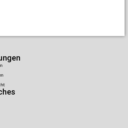
lungen
en
en
cht
iches