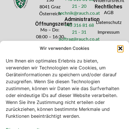
Widerrufsrecht
Rechtliches
21 - 20
8041 Graz
AGB
technik@rauch.co.at
Österreich
Administration
Datenschutz
Öffnungszeiten
+43 316 81 68
Mo – Do:
21 - 31
Impressum
08:00 – 16:30
auftrag@rauch.co.at
Uhr
Wir verwenden Cookies
Freitag: 08:00
– 14:30 Uhr
Um Ihnen ein optimales Erlebnis zu bieten,
verwenden wir Technologien wie Cookies, um
Geräteinformationen zu speichern und/oder darauf
zuzugreifen. Wenn Sie diesen Technologien
zustimmen, können wir Daten wie das Surfverhalten
Bei diesem Webshop handelt es sich um
oder eindeutige IDs auf dieser Website verarbeiten.
einen B2B-Webshop
Wenn Sie ihre Zustimmung nicht erteilen oder
A. Rauch GmbH – Ihr Experte aus Österreich für Waagen,
zurückziehen, können bestimmte Merkmale und
Eich- & Kalibrierservice, Sprühnebel-Zerstäubungstechnik
Funktionen beeinträchtigt werden.
und Lebensmittelmaschinen.