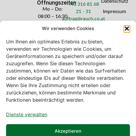
Datenschutz
Öffnungszeiten
+43 316 81 68
Mo – Do:
21 - 31
Impressum
08:00 – 16:30
auftrag@rauch.co.at
Uhr
Wir verwenden Cookies
Freitag: 08:00
– 14:30 Uhr
Um Ihnen ein optimales Erlebnis zu bieten,
verwenden wir Technologien wie Cookies, um
Geräteinformationen zu speichern und/oder darauf
zuzugreifen. Wenn Sie diesen Technologien
zustimmen, können wir Daten wie das Surfverhalten
Bei diesem Webshop handelt es sich um
oder eindeutige IDs auf dieser Website verarbeiten.
einen B2B-Webshop
Wenn Sie ihre Zustimmung nicht erteilen oder
A. Rauch GmbH – Ihr Experte aus Österreich für Waagen,
zurückziehen, können bestimmte Merkmale und
Eich- & Kalibrierservice, Sprühnebel-Zerstäubungstechnik
Funktionen beeinträchtigt werden.
und Lebensmittelmaschinen.
Dienste verwalten
Sämtliche Angebote der A. Rauch GmbH richten sich
nicht an Verbraucher, sondern ausschließlich an
gewerbliche Kunden, Institutionen, Kommunen usw. aus
Akzeptieren
Österreich, Deutschland und der Schweiz (weitere Länder