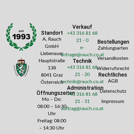
Verkauf
Standort
+43 316 81 68
A. Rauch
21 - 0
Bestellungen
GmbH
e-
Zahlungsarten
Liebenauer
anfrage@rauch.co.at
Versandkosten
Technik
Hauptstraße
+43 316 81 68
138
Widerrufsrecht
Rechtliches
21 - 20
8041 Graz
AGB
technik@rauch.co.at
Österreich
Administration
Datenschutz
Öffnungszeiten
+43 316 81 68
Mo – Do:
21 - 31
Impressum
08:00 – 16:30
auftrag@rauch.co.at
Uhr
Freitag: 08:00
– 14:30 Uhr