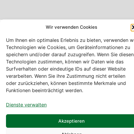
Wir verwenden Cookies
Bei diesem Webshop handelt es sich um
einen B2B-Webshop
Um Ihnen ein optimales Erlebnis zu bieten, verwenden w
A. Rauch GmbH – Ihr Experte aus Österreich für Waagen,
Technologien wie Cookies, um Geräteinformationen zu
Eich- & Kalibrierservice, Sprühnebel-Zerstäubungstechnik
speichern und/oder darauf zuzugreifen. Wenn Sie diesen
und Lebensmittelmaschinen.
Technologien zustimmen, können wir Daten wie das
Surfverhalten oder eindeutige IDs auf dieser Website
Sämtliche Angebote der A. Rauch GmbH richten sich
verarbeiten. Wenn Sie ihre Zustimmung nicht erteilen
nicht an Verbraucher, sondern ausschließlich an
oder zurückziehen, können bestimmte Merkmale und
gewerbliche Kunden, Institutionen, Kommunen usw. aus
Funktionen beeinträchtigt werden.
Österreich, Deutschland und der Schweiz (weitere Länder
auf Anfrage).
Dienste verwalten
Alle Preisangaben zzgl. MwSt. und zzgl. Versandkosten
Akzeptieren
© A. Rauch GmbH 2026