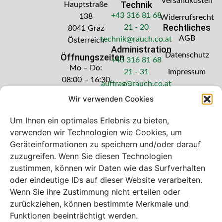
Versandkosten
Technik
Hauptstraße
+43 316 81 68
138
Widerrufsrecht
Rechtliches
21 - 20
8041 Graz
AGB
technik@rauch.co.at
Österreich
Administration
Datenschutz
Öffnungszeiten
+43 316 81 68
Mo – Do:
21 - 31
Impressum
08:00 – 16:30
auftrag@rauch.co.at
Uhr
Wir verwenden Cookies
Freitag: 08:00
– 14:30 Uhr
Um Ihnen ein optimales Erlebnis zu bieten,
verwenden wir Technologien wie Cookies, um
Geräteinformationen zu speichern und/oder darauf
zuzugreifen. Wenn Sie diesen Technologien
zustimmen, können wir Daten wie das Surfverhalten
Bei diesem Webshop handelt es sich um
oder eindeutige IDs auf dieser Website verarbeiten.
einen B2B-Webshop
Wenn Sie ihre Zustimmung nicht erteilen oder
A. Rauch GmbH – Ihr Experte aus Österreich für Waagen,
zurückziehen, können bestimmte Merkmale und
Eich- & Kalibrierservice, Sprühnebel-Zerstäubungstechnik
Funktionen beeinträchtigt werden.
und Lebensmittelmaschinen.