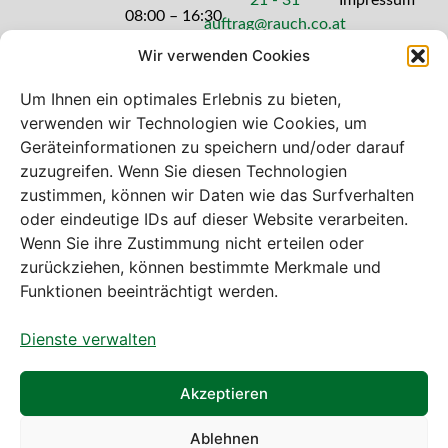
08:00 – 16:30
auftrag@rauch.co.at
Uhr
Wir verwenden Cookies
Freitag: 08:00
– 14:30 Uhr
Um Ihnen ein optimales Erlebnis zu bieten,
verwenden wir Technologien wie Cookies, um
Geräteinformationen zu speichern und/oder darauf
zuzugreifen. Wenn Sie diesen Technologien
zustimmen, können wir Daten wie das Surfverhalten
Bei diesem Webshop handelt es sich um
oder eindeutige IDs auf dieser Website verarbeiten.
einen B2B-Webshop
Wenn Sie ihre Zustimmung nicht erteilen oder
A. Rauch GmbH – Ihr Experte aus Österreich für Waagen,
zurückziehen, können bestimmte Merkmale und
Eich- & Kalibrierservice, Sprühnebel-Zerstäubungstechnik
Funktionen beeinträchtigt werden.
und Lebensmittelmaschinen.
Dienste verwalten
Sämtliche Angebote der A. Rauch GmbH richten sich
nicht an Verbraucher, sondern ausschließlich an
gewerbliche Kunden, Institutionen, Kommunen usw. aus
Akzeptieren
Österreich, Deutschland und der Schweiz (weitere Länder
auf Anfrage).
Ablehnen