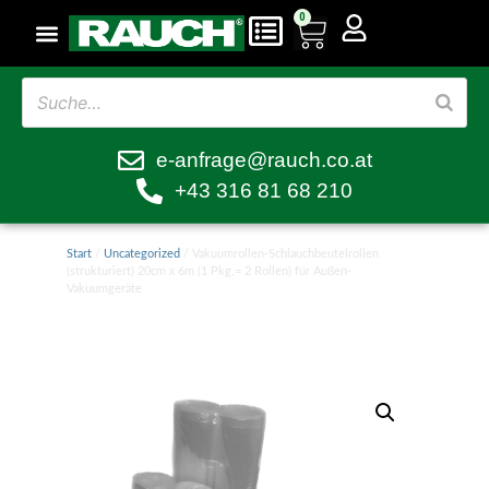
0
e-anfrage@rauch.co.at
+43 316 81 68 210
Start
/
Uncategorized
/ Vakuumrollen-Schlauchbeutelrollen
(strukturiert) 20cm x 6m (1 Pkg.= 2 Rollen) für Außen-
Vakuumgeräte