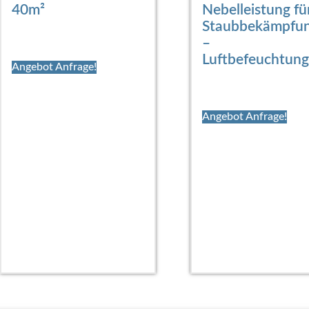
40m²
Nebelleistung fü
Staubbekämpfu
–
Luftbefeuchtung
Angebot Anfrage!
Angebot Anfrage!