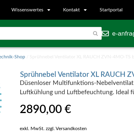
Wissenswertes
Kontakt
Startportal
e-anfra
echnik-Shop
/ Sprühnebel Ventilator XL RAUCH ZVN-4MO-TS bi
Sprühnebel Ventilator XL RAUCH Z
Düsenloser Multifunktions-Nebelventila
Luftkühlung und Luftbefeuchtung. Ideal f
2890,00
€