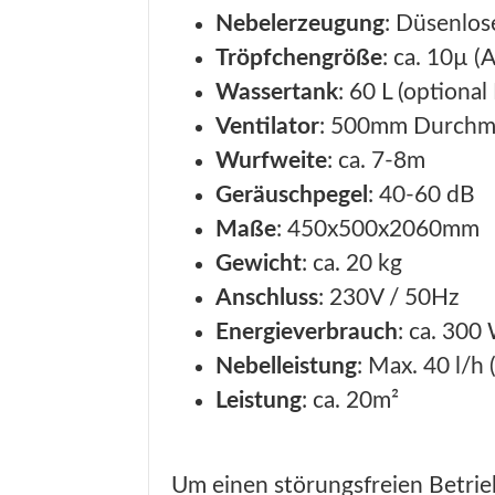
Nebelerzeugung
: Düsenlos
Tröpfchengröße
: ca. 10µ (
Wassertank
: 60 L (optiona
Ventilator
: 500mm Durchm
Wurfweite
: ca. 7-8m
Geräuschpegel
: 40-60 dB
Maße
: 450x500x2060mm
Gewicht
: ca. 20 kg
Anschluss
: 230V / 50Hz
Energieverbrauch
: ca. 300
Nebelleistung
: Max. 40 l/h 
Leistung
: ca. 20m²
Um einen störungsfreien Betrie