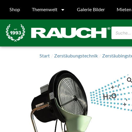
Shop
Themenwelt
Galerie Bilder
Mieten
Start
/
Zerstäubungstechnik
/
Zerstäubingst