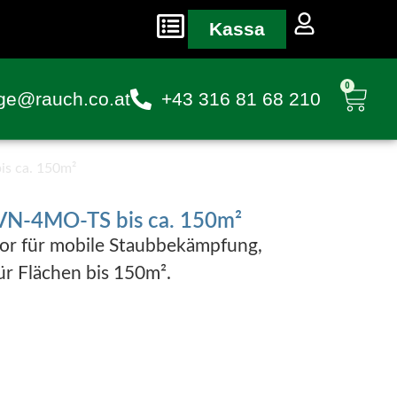
Kassa
0
ge@rauch.co.at
+43 316 81 68 210
s ca. 150m²
VN-4MO-TS bis ca. 150m²
tor für mobile Staubbekämpfung,
ür Flächen bis 150m².