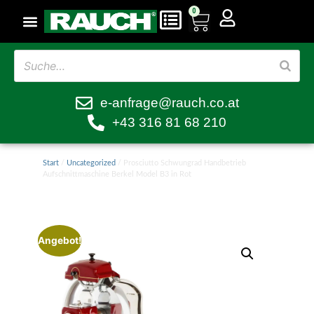
0
e-anfrage@rauch.co.at
+43 316 81 68 210
Start
/
Uncategorized
/ Prosciutto Schwungrad Handbetrieb
Aufschnittmaschine Berkel Model B3 in Rot
Angebot!