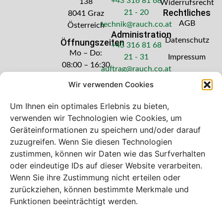
+43 316 81 68
138
Widerrufsrecht
Rechtliches
21 - 20
8041 Graz
AGB
technik@rauch.co.at
Österreich
Administration
Datenschutz
Öffnungszeiten
+43 316 81 68
Mo – Do:
21 - 31
Impressum
08:00 – 16:30
auftrag@rauch.co.at
Uhr
Wir verwenden Cookies
Freitag: 08:00
– 14:30 Uhr
Um Ihnen ein optimales Erlebnis zu bieten,
verwenden wir Technologien wie Cookies, um
Geräteinformationen zu speichern und/oder darauf
zuzugreifen. Wenn Sie diesen Technologien
zustimmen, können wir Daten wie das Surfverhalten
Bei diesem Webshop handelt es sich um
oder eindeutige IDs auf dieser Website verarbeiten.
einen B2B-Webshop
Wenn Sie ihre Zustimmung nicht erteilen oder
A. Rauch GmbH – Ihr Experte aus Österreich für Waagen,
zurückziehen, können bestimmte Merkmale und
Eich- & Kalibrierservice, Sprühnebel-Zerstäubungstechnik
Funktionen beeinträchtigt werden.
und Lebensmittelmaschinen.