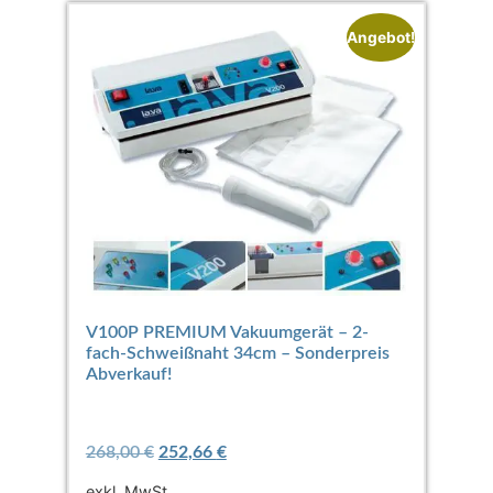
Angebot!
V100P PREMIUM Vakuumgerät – 2-
fach-Schweißnaht 34cm – Sonderpreis
Abverkauf!
268,00
€
252,66
€
exkl. MwSt.