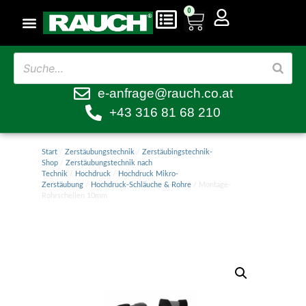
0
e-anfrage@rauch.co.at
+43 316 81 68 210
Start
/
Zerstäubungstechnik
/
Zerstäubingstechnik-
Shop
/
Zerstäubungstechnik nach
Technik
/
Hochdruck
/
Hochdruck Mikro-
Zerstäubung
/
Hochdruck-Schläuche & Rohre
/ Montage-
Rohrschellen 10mm