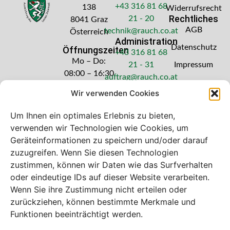
+43 316 81 68
138
Widerrufsrecht
Rechtliches
21 - 20
8041 Graz
AGB
technik@rauch.co.at
Österreich
Administration
Datenschutz
Öffnungszeiten
+43 316 81 68
Mo – Do:
21 - 31
Impressum
08:00 – 16:30
auftrag@rauch.co.at
Uhr
Wir verwenden Cookies
Freitag: 08:00
– 14:30 Uhr
Um Ihnen ein optimales Erlebnis zu bieten,
verwenden wir Technologien wie Cookies, um
Geräteinformationen zu speichern und/oder darauf
zuzugreifen. Wenn Sie diesen Technologien
zustimmen, können wir Daten wie das Surfverhalten
Bei diesem Webshop handelt es sich um
oder eindeutige IDs auf dieser Website verarbeiten.
einen B2B-Webshop
Wenn Sie ihre Zustimmung nicht erteilen oder
A. Rauch GmbH – Ihr Experte aus Österreich für Waagen,
zurückziehen, können bestimmte Merkmale und
Eich- & Kalibrierservice, Sprühnebel-Zerstäubungstechnik
Funktionen beeinträchtigt werden.
und Lebensmittelmaschinen.