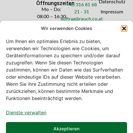
Datenschutz
Öffnungszeiten
+43 316 81 68
Mo – Do:
21 - 31
Impressum
08:00 – 16:30
auftrag@rauch.co.at
Uhr
Wir verwenden Cookies
Freitag: 08:00
– 14:30 Uhr
Um Ihnen ein optimales Erlebnis zu bieten,
verwenden wir Technologien wie Cookies, um
Geräteinformationen zu speichern und/oder darauf
zuzugreifen. Wenn Sie diesen Technologien
zustimmen, können wir Daten wie das Surfverhalten
Bei diesem Webshop handelt es sich um
oder eindeutige IDs auf dieser Website verarbeiten.
einen B2B-Webshop
Wenn Sie ihre Zustimmung nicht erteilen oder
A. Rauch GmbH – Ihr Experte aus Österreich für Waagen,
zurückziehen, können bestimmte Merkmale und
Eich- & Kalibrierservice, Sprühnebel-Zerstäubungstechnik
Funktionen beeinträchtigt werden.
und Lebensmittelmaschinen.
Dienste verwalten
Sämtliche Angebote der A. Rauch GmbH richten sich
nicht an Verbraucher, sondern ausschließlich an
gewerbliche Kunden, Institutionen, Kommunen usw. aus
Akzeptieren